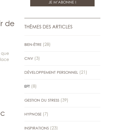
ir de
THÈMES DES ARTICLES
(28)
BIEN-ÊTRE
s que
(3)
CNV
place
(21)
DÉVELOPPEMENT PERSONNEL
(8)
EFT
(39)
GESTION DU STRESS
ec
(7)
HYPNOSE
(23)
INSPIRATIONS