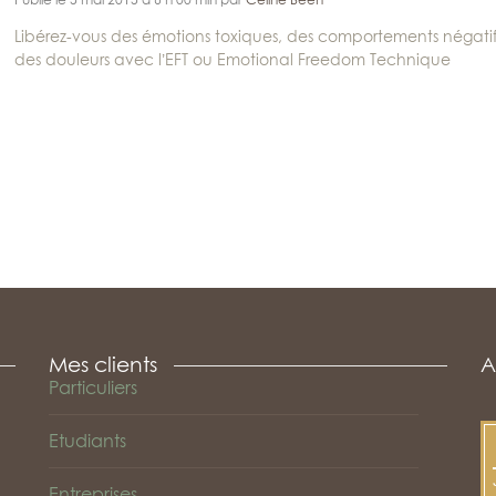
Libérez-vous des émotions toxiques, des comportements négatif
des douleurs avec l’EFT ou Emotional Freedom Technique
Mes clients
A
Particuliers
Etudiants
Entreprises