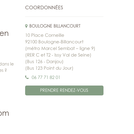
COORDONNÉES
BOULOGNE BILLANCOURT
ien
10 Place Corneille
92100 Boulogne-Billancourt
(métro Marcel Sembat – ligne 9)
(RER C et T2 - Issy Val de Seine)
(Bus 126 - Danjou)
dans le
(Bus 123 Point du Jour)
es ?
06 77 71 82 01
PRENDRE RENDEZ-VOUS
dom