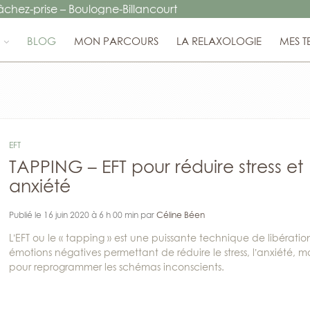
lâchez-prise
–
Boulogne-Billancourt
BLOG
MON PARCOURS
LA RELAXOLOGIE
MES T
EFT
TAPPING – EFT pour réduire stress et
anxiété
Publié le 16 juin 2020 à 6 h 00 min par
Céline Béen
L’EFT ou le « tapping » est une puissante technique de libératio
émotions négatives permettant de réduire le stress, l’anxiété, ma
pour reprogrammer les schémas inconscients.