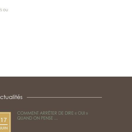
s ou
ctualités
COMMENT ARRÊTER DE DIRE « OUI »
QUAND ON PENSE ...
17
by
Céline Béen
JUIN