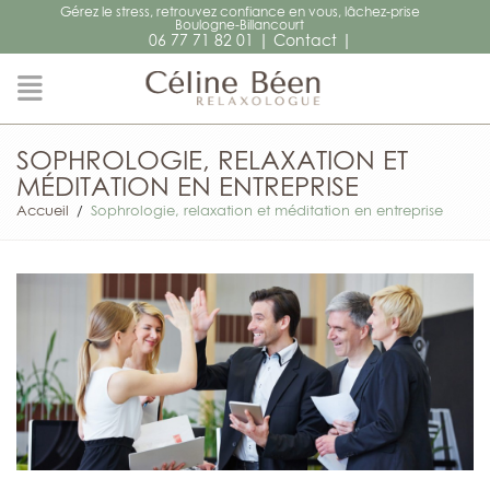
Gérez le stress, retrouvez confiance en vous, lâchez-prise
Boulogne-Billancourt
|
|
06 77 71 82 01
Contact
SOPHROLOGIE, RELAXATION ET
MÉDITATION EN ENTREPRISE
Accueil
/
Sophrologie, relaxation et méditation en entreprise