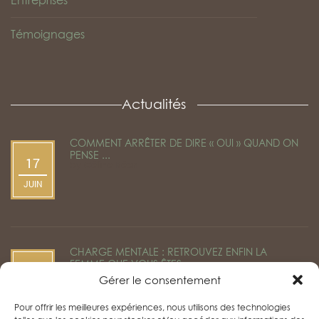
Entreprises
Témoignages
Actualités
COMMENT ARRÊTER DE DIRE « OUI » QUAND ON
PENSE ...
17
by
Céline Béen
JUIN
CHARGE MENTALE : RETROUVEZ ENFIN LA
FEMME QUE VOUS ÊTES ...
22
by
Céline Béen
Gérer le consentement
AVR
Pour offrir les meilleures expériences, nous utilisons des technologies