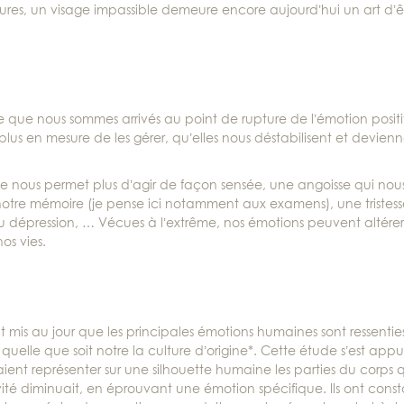
res, un visage impassible demeure encore aujourd’hui un art d’ê
signe que nous sommes arrivés au point de rupture de l’émotion positi
us en mesure de les gérer, qu’elles nous déstabilisent et devien
 nous permet plus d’agir de façon sensée, une angoisse qui nous 
notre mémoire (je pense ici notamment aux examens), une tristess
u dépression, … Vécues à l’extrême, nos émotions peuvent altérer
os vies.
is au jour que les principales émotions humaines sont ressentie
elle que soit notre la culture d’origine*. Cette étude s’est appu
ent représenter sur une silhouette humaine les parties du corps q
ivité diminuait, en éprouvant une émotion spécifique. Ils ont cons