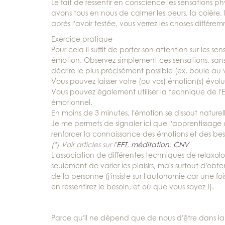
Le fait de ressentir en conscience les sensations
avons tous en nous de calmer les peurs, la colère, 
après l’avoir testée, vous verrez les choses différe
Exercice pratique
Pour cela il suffit de porter son attention sur les 
émotion. Observez simplement ces sensations, sans le
décrire le plus précisément possible (ex. boule au 
Vous pouvez laisser votre (ou vos) émotion(s) évol
Vous pouvez également utiliser la technique de l’EF
émotionnel.
En moins de 3 minutes, l’émotion se dissout nature
Je me permets de signaler ici que l’apprentissage
renforcer la connaissance des émotions et des besoi
(*) Voir articles sur l’
EFT
,
méditation
,
CNV
L’association de différentes techniques de relaxo
seulement de varier les plaisirs, mais surtout d’obt
de la personne (j’insiste sur l’autonomie car une fo
en ressentirez le besoin, et où que vous soyez !).
Parce qu’il ne dépend que de nous d’être dans l