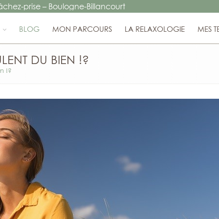
lâchez-prise
–
Boulogne-Billancourt
BLOG
MON PARCOURS
LA RELAXOLOGIE
MES T
ENT DU BIEN !?
n !?