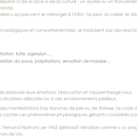
 dépend ni de la race ni de la culture : un sourire ou un fronceme
 monde.
res » qui peuvent se mélanger à l’infini : la peur, la colère, le dé
 physiologiques et comportementales, se traduisent par des réacti
ation, fuite, agression…,
ération du pouls, palpitations, sensation de malaise…
e dissimuler leurs émotions, l’éducation et l’apprentissage nous
s situations délicates ou à des environnements périlleux.
t des manifestations trop franches de joie ou de tristesse. Le code 
de cacher ces phénomènes physiologiques gênants considérés 
d. Fernand Nathan) de 1962 définissait l’émotion comme « un ora
hors de lui».