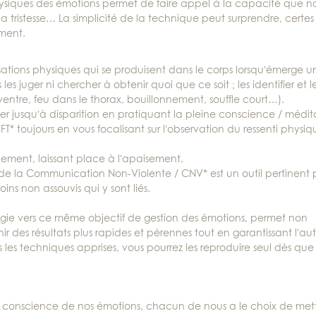
 physiques des émotions permet de faire appel à la capacité que n
la tristesse… La simplicité de la technique peut surprendre, certe
mment.
sensations physiques qui se produisent dans le corps lorsqu’émerge u
s juger ni chercher à obtenir quoi que ce soit ; les identifier et l
ventre, feu dans le thorax, bouillonnement, souffle court…).
uer jusqu’à disparition en pratiquant la pleine conscience / médit
T* toujours en vous focalisant sur l’observation du ressenti physiq
llement, laissant place à l’apaisement.
 de la Communication Non-Violente / CNV* est un outil pertinent 
ns non assouvis qui y sont liés.
logie vers ce même objectif de gestion des émotions, permet non
enir des résultats plus rapides et pérennes tout en garantissant l’a
is les techniques apprises, vous pourrez les reproduire seul dès que
a conscience de nos émotions, chacun de nous a le choix de met