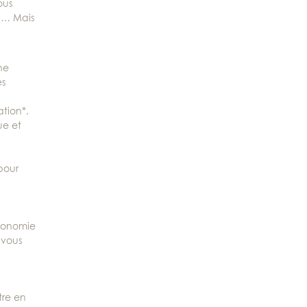
ous
s … Mais
ne
es
ation*.
ue et
pour
utonomie
 vous
tre en