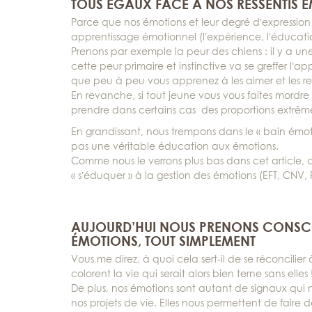
TOUS ÉGAUX FACE À NOS RESSENTIS 
Parce que nos émotions et leur degré d’expression
apprentissage émotionnel (l’expérience, l’éducat
Prenons par exemple la peur des chiens : il y a u
cette peur primaire et instinctive va se greffer l’a
que peu à peu vous apprenez à les aimer et les re
En revanche, si tout jeune vous vous faites mordre
prendre dans certains cas des proportions extrêm
En grandissant, nous trempons dans le « bain ém
pas une véritable éducation aux émotions.
Comme nous le verrons plus bas dans cet article,
« s’éduquer » à la gestion des émotions (EFT, CNV
AUJOURD’HUI NOUS PRENONS CONSCIEN
ÉMOTIONS, TOUT SIMPLEMENT
Vous me direz, à quoi cela sert-il de se réconcili
colorent la vie qui serait alors bien terne sans elles 
De plus, nos émotions sont autant de signaux qui
nos projets de vie. Elles nous permettent de faire 