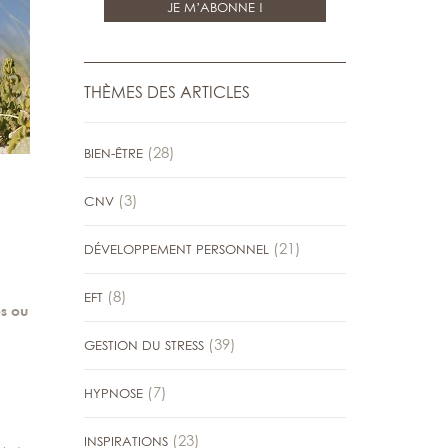
THÈMES DES ARTICLES
(28)
BIEN-ÊTRE
(3)
CNV
(21)
DÉVELOPPEMENT PERSONNEL
(8)
EFT
es ou
(39)
GESTION DU STRESS
(7)
HYPNOSE
(23)
INSPIRATIONS