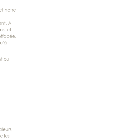
et notre
ent. A
ns, et
effacée.
qu’à
nt ou
e
leurs,
c les