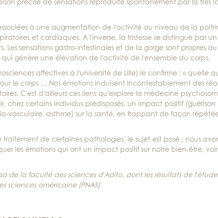
on précise de sensations reproduite spontanément par la très l
t associées à une augmentation de l’activité au niveau de la poitr
atoires et cardiaques. A l’inverse, la tristesse se distingue par un
s. Les sensations gastro-intestinales et de la gorge sont propres au
qui génère une élévation de l’activité de l’ensemble du corps.
ciences affectives à l’université de Lille) le confirme : « quelle qu
 pour le corps … Nos émotions induisent incontestablement des réa
ires. C’est d’ailleurs ces liens qu’explore la médecine psychoso
 chez certains individus prédisposés, un impact positif (guérison 
io-vasculaire, asthme) sur la santé, en frappant de façon répétée 
aitement de certaines pathologies, le sujet est posé ; nous avon
er les émotions qui ont un impact positif sur notre bien-être, voir
de la faculté des sciences d’Aalto, dont les résultats de l’étude
es sciences américaine (PNAS)