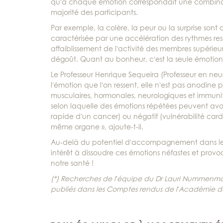
qu’à chaque émotion correspondait une combinais
majorité des participants.
Par exemple, la colère, la peur ou la surprise son
caractérisée par une accélération des rythmes respir
affaiblissement de l’activité des membres supérieur
dégoût. Quant au bonheur, c’est la seule émotion 
Le Professeur Henrique Sequeira (Professeur en neuros
l’émotion que l’on ressent, elle n’est pas anodine
musculaires, hormonales, neurologiques et immunita
selon laquelle des émotions répétées peuvent avoir,
rapide d’un cancer) ou négatif (vulnérabilité card
même organe », ajoute-t-il.
Au-delà du potentiel d’accompagnement dans le tr
intérêt à dissoudre ces émotions néfastes et provoqu
notre santé !
(*) Recherches de l’équipe du Dr Lauri Nummenmaa 
publiés dans les Comptes rendus de l’Académie d