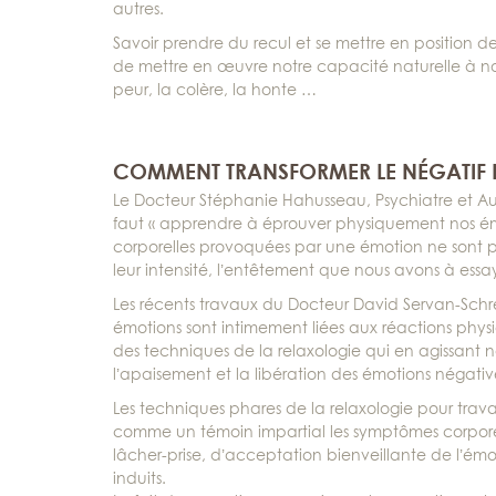
autres.
Savoir prendre du recul et se mettre en position 
de mettre en œuvre notre capacité naturelle à no
peur, la colère, la honte …
COMMENT TRANSFORMER LE NÉGATIF E
Le Docteur Stéphanie Hahusseau, Psychiatre et Auteu
faut « apprendre à éprouver physiquement nos émot
corporelles provoquées par une émotion ne sont 
leur intensité, l’entêtement que nous avons à essaye
Les récents travaux du Docteur David Servan-Schrei
émotions sont intimement liées aux réactions phys
des techniques de la relaxologie qui en agissant 
l’apaisement et la libération des émotions négativ
Les techniques phares de la relaxologie pour travaill
comme un témoin impartial les symptômes corpore
lâcher-prise, d’acceptation bienveillante de l’émo
induits.