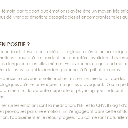
de témoin par rapport aux émotions s’avère être un moyen très eff
us délivrer des émotions désagréables et encombrantes telles qu
N POSITIF ?
r de « Tristesse, peur, colère …, agir sur ses émotions » explique 
ions » pour qu’elles perdent leur caractère invalidant. Les sens
pas dangereuses en elles-mêmes. En revanche, ce qui rend malad
r de les éviter qui les rendent pérennes à l’esprit et au corps.
ber sur le cerveau émotionnel ont mis en lumière le fait que les
iologiques qu’elles provoquent ou qui les provoquent. D’où la pe
notamment sur la détente corporelle et physiologique, induisent
es.
er sur les émotions sont la méditation, l’EFT et la CNV. Il s’agit d’
ls provoqués par une émotion. En s’engageant dans cette attit
tion, l’apaisement et le retour progressif au calme sont naturelle