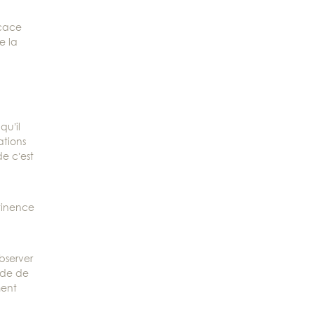
icace
e la
qu’il
ations
e c’est
rtinence
observer
ude de
ment