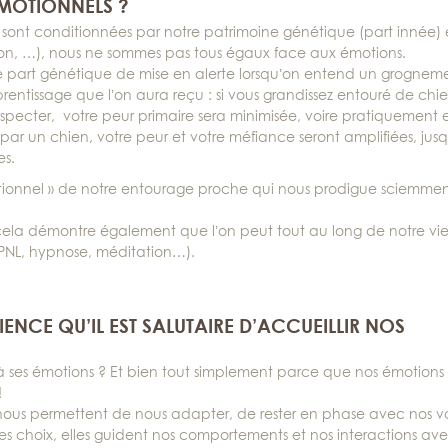
ÉMOTIONNELS ?
 sont conditionnées par notre patrimoine génétique (part innée) 
ion, …), nous ne sommes pas tous égaux face aux émotions.
ne part génétique de mise en alerte lorsqu’on entend un grognem
pprentissage que l’on aura reçu : si vous grandissez entouré de chie
specter, votre peur primaire sera minimisée, voire pratiquement 
 par un chien, votre peur et votre méfiance seront amplifiées, jus
es.
otionnel » de notre entourage proche qui nous prodigue sciemme
 cela démontre également que l’on peut tout au long de notre vi
, PNL, hypnose, méditation…).
CE QU’IL EST SALUTAIRE D’ACCUEILLIR NOS
er à ses émotions ? Et bien tout simplement parce que nos émotions
!
 nous permettent de nous adapter, de rester en phase avec nos va
des choix, elles guident nos comportements et nos interactions ave