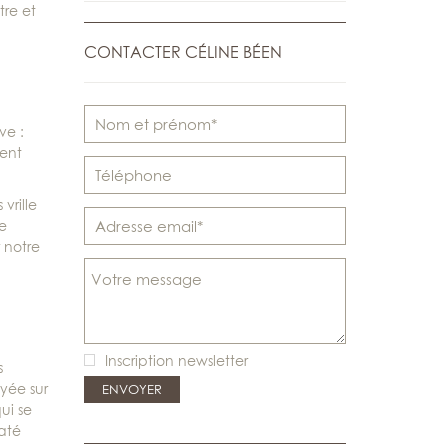
tre et
CONTACTER CÉLINE BÉEN
ve :
nent
vrille
e
 notre
Inscription newsletter
s
yée sur
ui se
taté