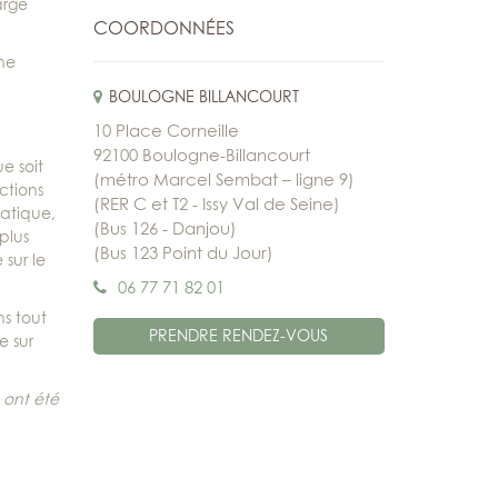
arge
COORDONNÉES
ine
BOULOGNE BILLANCOURT
10 Place Corneille
92100 Boulogne-Billancourt
e soit
(métro Marcel Sembat – ligne 9)
ctions
(RER C et T2 - Issy Val de Seine)
matique,
(Bus 126 - Danjou)
plus
(Bus 123 Point du Jour)
sur le
06 77 71 82 01
s tout
PRENDRE RENDEZ-VOUS
e sur
 ont été