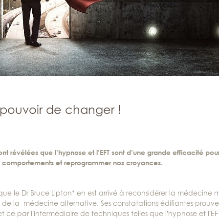
 pouvoir de changer !
nt révélées que l’hypnose et l’EFT sont d’une grande efficacité pou
ux comportements et reprogrammer nos croyances.
que le Dr Bruce Lipton* en est arrivé à reconsidérer la médecine
nt de la médecine alternative. Ses constatations édifiantes prouv
 ce par l’intermédiaire de techniques telles que l’hypnose et l’EF