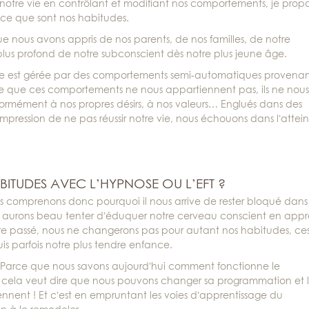
tre vie en contrôlant et modifiant nos comportements, je prop
ce que sont nos habitudes.
nous avons appris de nos parents, de nos familles, de notre
us profond de notre subconscient dès notre plus jeune âge.
vie est gérée par des comportements semi-automatiques provena
 que ces comportements ne nous appartiennent pas, ils ne nous
formément à nos propres désirs, à nos valeurs… Englués dans des
mpression de ne pas réussir notre vie, nous échouons dans l’attei
TUDES AVEC L’HYPNOSE OU L’EFT ?
 comprenons donc pourquoi il nous arrive de rester bloqué dans
Nous aurons beau tenter d’éduquer notre cerveau conscient en app
otre passé, nous ne changerons pas pour autant nos habitudes, ce
 parfois notre plus tendre enfance.
). Parce que nous savons aujourd’hui comment fonctionne le
 cela veut dire que nous pouvons changer sa programmation et l
ent ! Et c’est en empruntant les voies d’apprentissage du