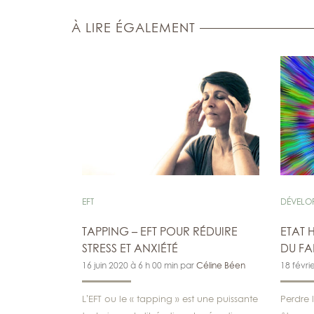
À LIRE ÉGALEMENT
EFT
DÉVELO
TAPPING – EFT POUR RÉDUIRE
ETAT 
STRESS ET ANXIÉTÉ
DU FA
16 juin 2020 à 6 h 00 min par
Céline Béen
18 févri
L’EFT ou le « tapping » est une puissante
Perdre l