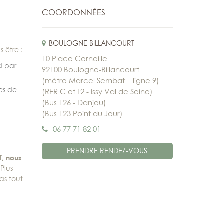
COORDONNÉES
BOULOGNE BILLANCOURT
 être :
10 Place Corneille
d par
92100 Boulogne-Billancourt
(métro Marcel Sembat – ligne 9)
es de
(RER C et T2 - Issy Val de Seine)
(Bus 126 - Danjou)
(Bus 123 Point du Jour)
06 77 71 82 01
PRENDRE RENDEZ-VOUS
T, nous
Plus
as tout