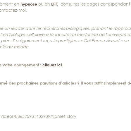
gnement en
hypnose
ou en
EFT
,
consultez les pages correspondant
contactez-moi.
e un leader dans les recherches biologiques, prônant le rappro
nt en biologie cellulaire à la faculté de médecine de l’université d
 plan. Il a également reçu le prestigieux « Goi Peace Award » en
monie du monde.
ers votre changement :
cliquez ici
.
rmé des prochaines parutions d’articles ? Il vous suffit simplement d
/videos/886595931432939/?pnref=story