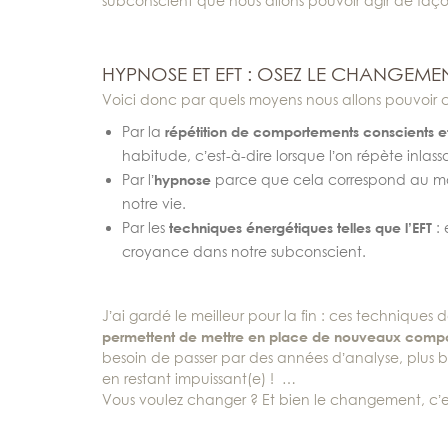
subconscient que nous allons pouvoir agir de faço
HYPNOSE ET EFT : OSEZ LE CHANGEMEN
Voici donc par quels moyens nous allons pouvoir c
Par la
répétition de comportements conscients et
habitude, c’est-à-dire lorsque l’on répète inl
Par l’
hypnose
parce que cela correspond au mo
notre vie.
Par les
techniques énergétiques telles que l’EFT
: 
croyance dans notre subconscient.
J’ai gardé le meilleur pour la fin : ces techniques
permettent de mettre en place de nouveaux compo
besoin de passer par des années d’analyse, plus 
en restant impuissant(e) ! …
Vous voulez changer ? Et bien le changement, c’e