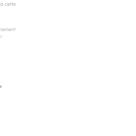
 à cette
chement
u
e