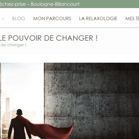
lâchez-prise
–
Boulogne-Billancourt
BLOG
MON PARCOURS
LA RELAXOLOGIE
MES T
 LE POUVOIR DE CHANGER !
r de changer !