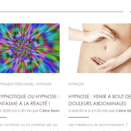
PPEMENT PERSONNEL
,
HYPNOSE
HYPNOSE
HYPNOTIQUE OU HYPNOSE :
HYPNOSE : VENIR À BOUT D
NTASME À LA RÉALITÉ !
DOULEURS ABDOMINALES
er 2020 à 6 h 00 min par
Céline Béen
5 avril 2016 à 6 h 00 min par
Céline B
e contrôle ou la maîtrise de soi,
Les médecins le reconnaissent, l’