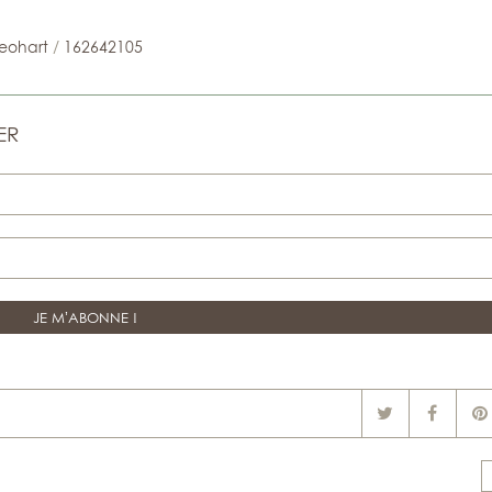
eohart
/
162642105
ER