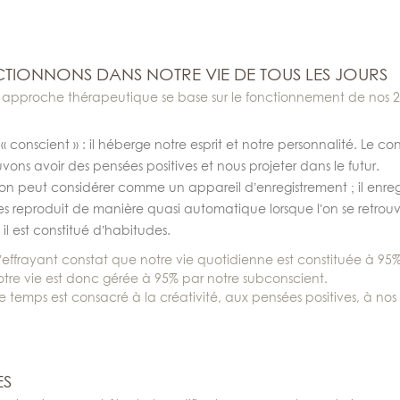
ONNONS DANS NOTRE VIE DE TOUS LES JOURS
e approche thérapeutique se base sur le fonctionnement de nos 2
conscient » : il héberge notre esprit et notre personnalité. Le co
ouvons avoir des pensées positives et nous projeter dans le futur.
’on peut considérer comme un appareil d’enregistrement ; il enregi
t les reproduit de manière quasi automatique lorsque l’on se retro
 il est constitué d’habitudes.
 l’effrayant constat que notre vie quotidienne est constituée à 95
re vie est donc gérée à 95% par notre subconscient.
emps est consacré à la créativité, aux pensées positives, à nos
ES