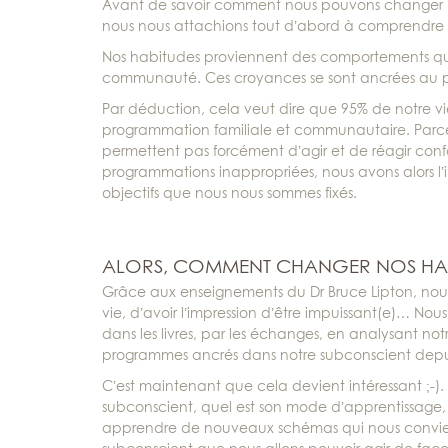
Avant de savoir comment nous pouvons changer no
nous nous attachions tout d’abord à comprendre 
Nos habitudes proviennent des comportements que 
communauté. Ces croyances se sont ancrées au pl
Par déduction, cela veut dire que 95% de notre 
programmation familiale et communautaire. Parce
permettent pas forcément d’agir et de réagir con
programmations inappropriées, nous avons alors l’i
objectifs que nous nous sommes fixés.
ALORS, COMMENT CHANGER NOS HABI
Grâce aux enseignements du Dr Bruce Lipton, nous
vie, d’avoir l’impression d’être impuissant(e)… 
dans les livres, par les échanges, en analysant n
programmes ancrés dans notre subconscient depuis
C’est maintenant que cela devient intéressant ;-
subconscient, quel est son mode d’apprentissage,
apprendre de nouveaux schémas qui nous convienn