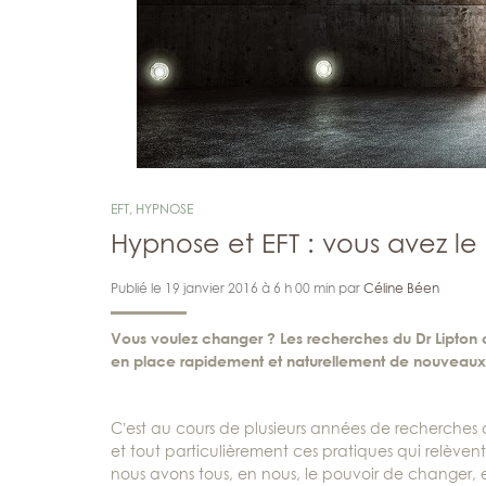
EFT
,
HYPNOSE
Hypnose et EFT : vous avez le
Publié le 19 janvier 2016 à 6 h 00 min par
Céline Béen
Vous voulez changer ? Les recherches du Dr Lipton o
en place rapidement et naturellement de nouvea
C’est au cours de plusieurs années de recherches 
et tout particulièrement ces pratiques qui relève
nous avons tous, en nous, le pouvoir de changer, et