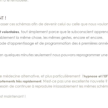
n à le remodeler.
T !
asser ces schémas afin de devenir celui ou celle que nous voulons
 volontaires
, tout simplement parce que le subconscient appren
assablement la même chose, les mêmes gestes, encore et encore.
de d’apprentissage et de programmation des 6 premières anné
en quelques minutes seulement nous pouvons reprogrammer une
 de médecine alternative, et plus particulièrement l’
hypnose et l’EF
rtements très rapidement
. N’est-ce pas une excellente nouvelle ? 
besoin de continuer à reproduire inlassablement les mêmes schém
st maintenant !