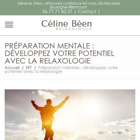
Gérez le stress, retrouvez confiance en vous, lâchez-prise
Boulogne-Billancourt
|
|
06 77 71 82 01
Contact
PRÉPARATION MENTALE :
DÉVELOPPEZ VOTRE POTENTIEL
AVEC LA RELAXOLOGIE
Accueil
/
EFT
/
Préparation mentale : développez votre
potentiel avec la relaxologie