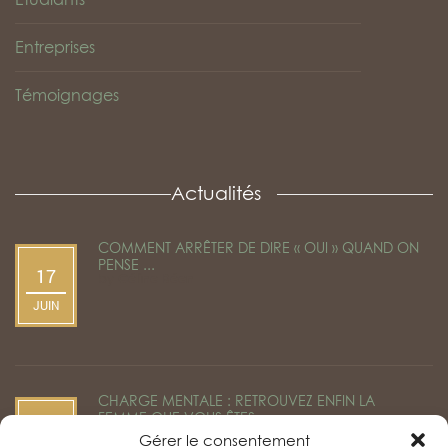
Entreprises
Témoignages
Actualités
COMMENT ARRÊTER DE DIRE « OUI » QUAND ON
PENSE ...
17
by
Céline Béen
JUIN
CHARGE MENTALE : RETROUVEZ ENFIN LA
FEMME QUE VOUS ÊTES ...
22
by
Céline Béen
Gérer le consentement