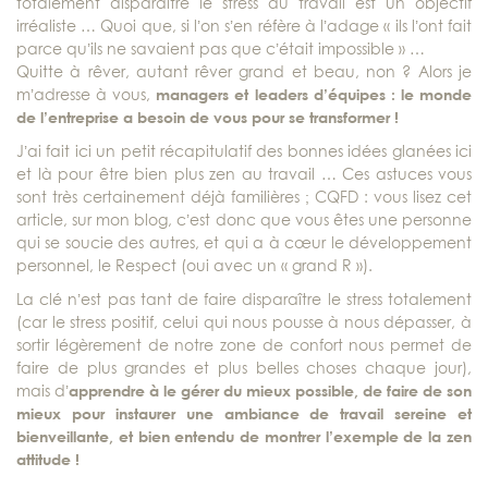
totalement disparaître le stress au travail est un objectif
irréaliste … Quoi que, si l’on s’en réfère à l’adage « ils l’ont fait
parce qu’ils ne savaient pas que c’était impossible » …
Quitte à rêver, autant rêver grand et beau, non ? Alors je
m’adresse à vous,
managers et leaders d’équipes : le monde
de l’entreprise a besoin de vous pour se transformer !
J’ai fait ici un petit récapitulatif des bonnes idées glanées ici
et là pour être bien plus zen au travail … Ces astuces vous
sont très certainement déjà familières ; CQFD : vous lisez cet
article, sur mon blog, c’est donc que vous êtes une personne
qui se soucie des autres, et qui a à cœur le développement
personnel, le Respect (oui avec un « grand R »).
La clé n’est pas tant de faire disparaître le stress totalement
(car le stress positif, celui qui nous pousse à nous dépasser, à
sortir légèrement de notre zone de confort nous permet de
faire de plus grandes et plus belles choses chaque jour),
mais d’
apprendre à le gérer du mieux possible, de faire de son
mieux pour instaurer une ambiance de travail sereine et
bienveillante, et bien entendu de montrer l’exemple de la zen
attitude !