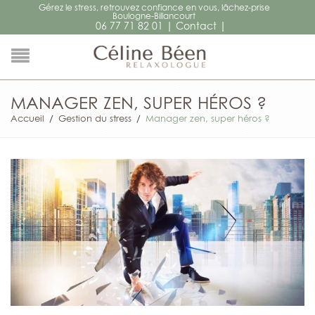
Gérez le stress, retrouvez confiance en vous, lâchez-prise
Boulogne-Billancourt
|
|
06 77 71 82 01
Contact
MANAGER ZEN, SUPER HÉROS ?
Accueil
/
Gestion du stress
/
Manager zen, super héros ?