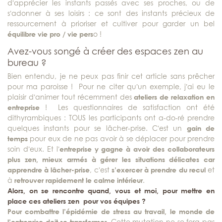
d’apprécier les instants passés avec ses proches, ou de
s’adonner à ses loisirs : ce sont des instants précieux de
ressourcement à prioriser et cultiver pour garder un bel
équilibre vie pro / vie pers
o !
Avez-vous songé à créer des espaces zen au
bureau ?
Bien entendu, je ne peux pas finir cet article sans prêcher
pour ma paroisse ! Pour ne citer qu’un exemple, j’ai eu le
plaisir d’animer tout récemment des
ateliers de relaxation en
entreprise
! Les questionnaires de satisfaction ont été
dithyrambiques : TOUS les participants ont a-do-ré prendre
quelques instants pour se lâcher-prise. C’est un
gain de
temps
pour eux de ne pas avoir à se déplacer pour prendre
soin d’eux. Et l’
entreprise y gagne à avoir des collaborateurs
plus zen, mieux armés à gérer les situations délicates car
apprendre à lâcher-prise
, c’est
s’exercer à prendre du recul
et
à
retrouver rapidement le calme intérieur
.
Alors, on se rencontre quand, vous et moi, pour mettre en
place ces ateliers zen pour vos équipes ?
Pour combattre l’épidémie de stress au travail, le monde de
l’entreprise doit se transformer
. Cette mutation ne se fera pas