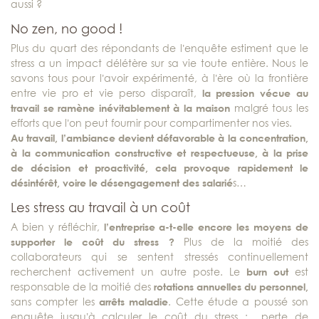
aussi ?
No zen, no good !
Plus du quart des répondants de l’enquête estiment que le
stress a un impact délétère sur sa vie toute entière. Nous le
savons tous pour l’avoir expérimenté, à l’ère où la frontière
entre vie pro et vie perso disparaît,
la pression vécue au
travail se ramène inévitablement à la maison
malgré tous les
efforts que l’on peut fournir pour compartimenter nos vies.
Au travail, l’ambiance devient défavorable à la concentration,
à la communication constructive et respectueuse, à la prise
de décision et proactivité, cela provoque rapidement le
désintérêt, voire le désengagement des salarié
s…
Les stress au travail à un coût
A bien y réfléchir,
l’entreprise a-t-elle encore les moyens de
supporter le coût du stress ?
Plus de la moitié des
collaborateurs qui se sentent stressés continuellement
recherchent activement un autre poste. Le
burn out
est
responsable de la moitié des
rotations annuelles du personnel,
sans compter les
arrêts maladie
. Cette étude a poussé son
enquête jusqu’à calculer le coût du stress : perte de