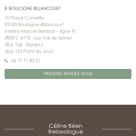
BOULOGNE BILLANCOURT
10 Place Corneille
92100 Boulogne-Billancourt
(métro Marcel Sembat – ligne 9)
(RER C et T2 - Issy Val de Seine)
(Bus 126 - Danjou)
(Bus 123 Point du Jour)
06 77 71 82 01
PRENDRE RENDEZ-VOUS
Céline Béen
Relaxologue