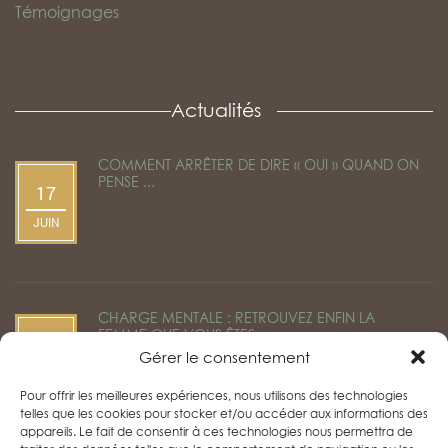
Témoignages
Actualités
COMMENT ARRÊTER DE DIRE « OUI » QUAND ON
PENSE ...
17
by
Céline Béen
JUIN
CHARGE MENTALE : RETROUVEZ ENFIN LA
FEMME QUE VOUS ÊTES ...
22
by
Céline Béen
Gérer le consentement
AVR
Pour offrir les meilleures expériences, nous utilisons des technologies
telles que les cookies pour stocker et/ou accéder aux informations des
appareils. Le fait de consentir à ces technologies nous permettra de