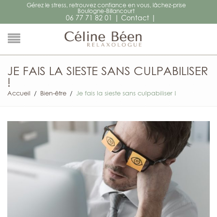
Gérez le stress, retrouvez confiance en vous, lâchez-prise
Boulogne-Billancourt
|
|
06 77 71 82 01
Contact
JE FAIS LA SIESTE SANS CULPABILISER
!
Accueil
/
Bien-être
/
Je fais la sieste sans culpabiliser !